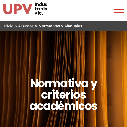
Accesibilidad
Most
La ETSII
Admisión
Estudios
Servicios
Horarios
Empresas
Internacional
Actualidad
men
Buscar
Emergencias
Saltar
Inicio
>
Alumnos
>
Normativas y Manuales
al
Directorio
contenido
Normativa y
criterios
académicos