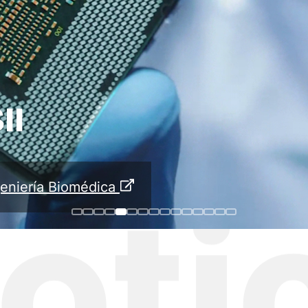
II
geniería Biomédica