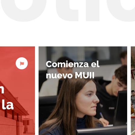
Comienza el
nuevo MUII
n
 la