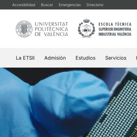
Saltar
Accesibilidad
Buscar
Emergencias
Directorio
al
contenido
La ETSII
Admisión
Estudios
Servicios