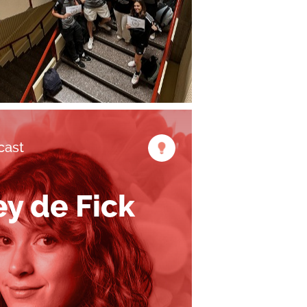
cast
ey de Fick