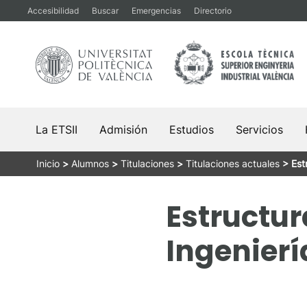
Saltar
Accesibilidad
Buscar
Emergencias
Directorio
al
contenido
La ETSII
Admisión
Estudios
Servicios
Inicio
>
Alumnos
>
Titulaciones
>
Titulaciones actuales
>
Est
Estructur
Ingenierí