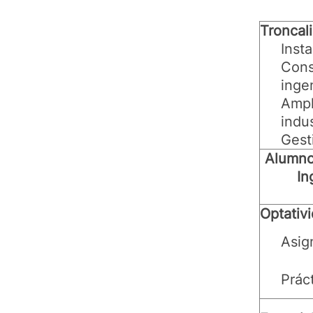
Troncal
Inst
Cons
inge
Ampl
indus
Gest
Alumno
In
Optativ
Asig
Prác