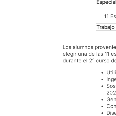
Especia
11 E
Trabajo
Los alumnos provenien
elegir una de las 11 
durante el 2° curso d
Uti
Ing
Sos
202
Gen
Con
Dis