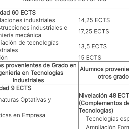
idad 60 ECTS
alaciones industriales
14,25 ECTS
trucciones industriales e
17,25 ECTS
niería mecánica
iación de tecnologías
13,5 ECTS
triales
ión
15 ECTS
s provenientes de Grado en
Alumnos provenie
geniería en Tecnologías
otros grado
Industriales
idad 9 ECTS
Nivelación 48 EC
naturas Optativas y
(Complementos d
Tecnologías)
ticas en Empresa
Tecnologías esp
Ampliación For