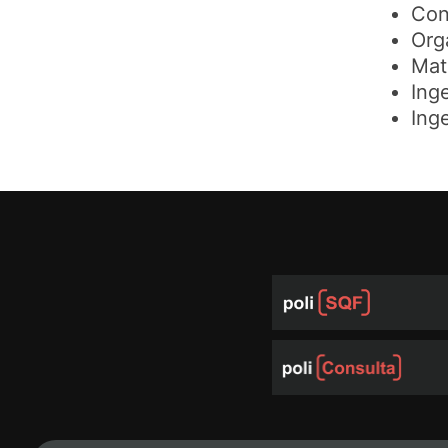
Con
Org
Mat
Ing
Inge