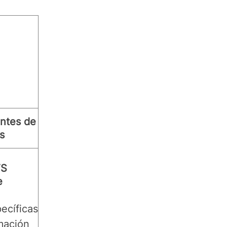
ntes de
s
TS
e
ecíficas
mación