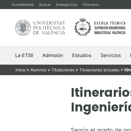
Saltar
Accesibilidad
Buscar
Emergencias
Directorio
al
contenido
La ETSII
Admisión
Estudios
Servicios
Inicio
>
Alumnos
>
Titulaciones
>
Titulaciones actuales
>
Iti
Itinerari
Ingenierí
Según el grado de pro