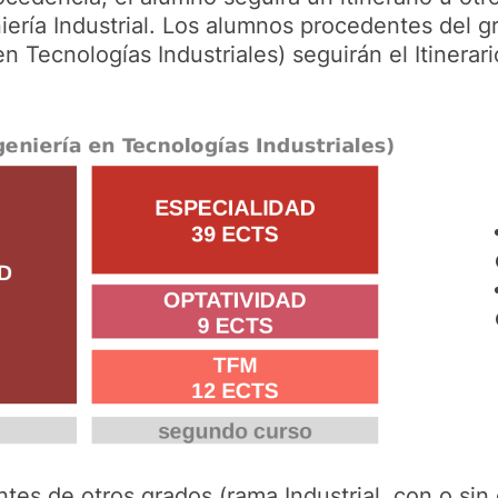
niería Industrial. Los alumnos procedentes del g
n Tecnologías Industriales) seguirán el Itinerari
tes de otros grados (rama Industrial, con o si