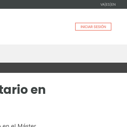
VA
|
ES
|
EN
INICIAR SESIÓN
tario en
o en el Máster