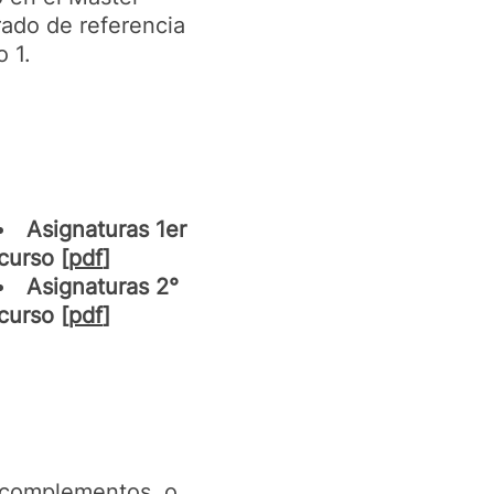
rado de referencia
o 1.
Asignaturas 1er
curso [
pdf
]
Asignaturas 2°
curso [
pdf
]
n complementos, o