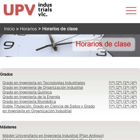
Accesibilidad
Most
La ETSII
Admisión
Estudios
Servicios
Horarios
Empresas
Internacional
Actualidad
men
Buscar
Emergencias
Saltar
Inicio
>
Horarios
>
Horarios de clase
al
Directorio
contenido
Grados
Grado en Ingeniería en Tecnologías Industriales
(1º)
(2º)
(3º)
(4º)
Grado en Ingeniería de Organización Industrial
(1º)
(2º)
(3º)
(4º)
Grado en Ingeniería Química
(1º)
(2º)
(3º)
(4º)
Grado en Ingeniería de la Energía
(1º)
(2º)
(3º)
(4º)
Grado en Ingeniería Biomédica
(1º)
(2º)
(3º)
(4º)
Doble Titulación. Grado en Ciencia de Datos y Grado
(1º)
(2º)
(3º)
(4º)
en Ingeniería en Organización Industrial
Másteres
Máster Universitario en Ingeniería Industrial (Plan Antiguo)