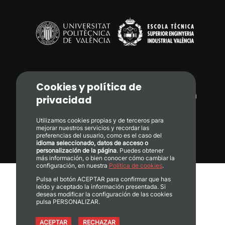
Cookies y política de
Camí de Vera, s/n. 46022 - València
privacidad
+34 96 387 71 70
Utilizamos cookies propias y de terceros para
mejorar nuestros servicios y recordar las
preferencias del usuario, como es el caso del
informacion@etsii.upv.es
idioma seleccionado, datos de acceso o
personalización de la página
. Puedes obtener
más información, o bien conocer cómo cambiar la
configuración, en nuestra
Política de cookies
.
Pulsa el botón ACEPTAR para confirmar que has
Calidad
leído y aceptado la información presentada. Si
deseas modificar la configuración de las cookies
Transparencia
pulsa PERSONALIZAR.
Protección de Datos
Política de Cookies
ACEPTAR
RECHAZAR