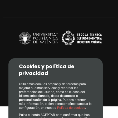
Cookies y política de
Camí de Vera, s/n. 46022 - València
privacidad
+34 96 387 71 70
Utilizamos cookies propias y de terceros para
mejorar nuestros servicios y recordar las
preferencias del usuario, como es el caso del
informacion@etsii.upv.es
idioma seleccionado, datos de acceso o
personalización de la página
. Puedes obtener
más información, o bien conocer cómo cambiar la
configuración, en nuestra
Política de cookies
.
Pulsa el botón ACEPTAR para confirmar que has
Calidad