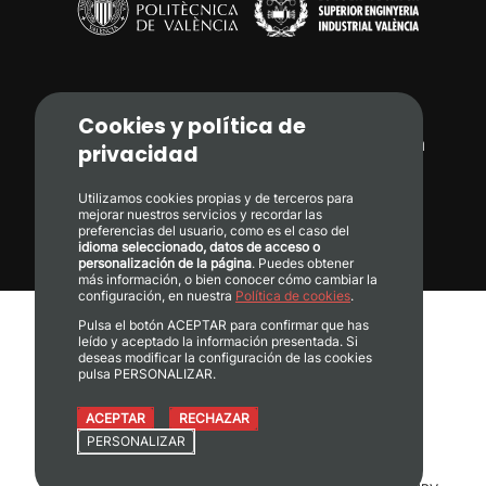
Cookies y política de
Camí de Vera, s/n. 46022 - València
privacidad
+34 96 387 71 70
Utilizamos cookies propias y de terceros para
mejorar nuestros servicios y recordar las
preferencias del usuario, como es el caso del
informacion@etsii.upv.es
idioma seleccionado, datos de acceso o
personalización de la página
. Puedes obtener
más información, o bien conocer cómo cambiar la
configuración, en nuestra
Política de cookies
.
Pulsa el botón ACEPTAR para confirmar que has
Calidad
leído y aceptado la información presentada. Si
deseas modificar la configuración de las cookies
Transparencia
pulsa PERSONALIZAR.
Protección de Datos
Política de Cookies
ACEPTAR
RECHAZAR
Gestión de Cookies
PERSONALIZAR