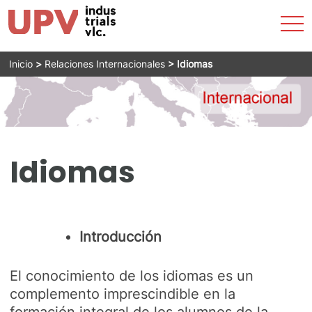
Accesibilidad
Most
La ETSII
Admisión
Estudios
Servicios
Horarios
Empresas
Internacional
Actualidad
men
Buscar
Emergencias
Saltar
Inicio
>
Relaciones Internacionales
>
Idiomas
al
Directorio
contenido
Idiomas
Introducción
El conocimiento de los idiomas es un
complemento imprescindible en la