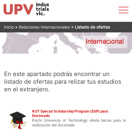
Accesibilidad
Most
La ETSII
Admisión
Estudios
Servicios
Horarios
Empresas
Internacional
Actualidad
men
Buscar
Emergencias
Saltar
Inicio
>
Relaciones Internacionales
>
Listado de ofertas
al
Directorio
contenido
En este apartado podrás encontrar un
listado de ofertas para relizar tus estudios
en el extranjero.
KUT Special Scholarship Program (SSP) para
Doctorado
Kochi University of Technology oferta becas para la
realización del doctorado